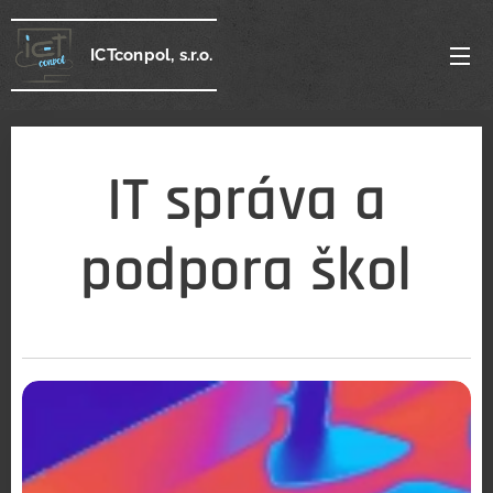
ICTconpol, s.r.o.
IT správa a
podpora škol