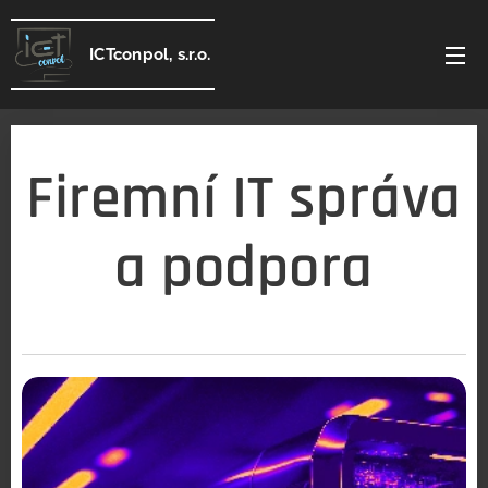
ICTconpol, s.r.o.
Firemní IT správa
a podpora