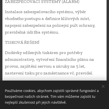
ZABEZPEČOVACÍ SYSTÉMY (ALARM)
Instalace zabezpečovacího systému, výběr
vhodného postupu a definice klíčových míst,
napojení zabezpečení na policejní pult ochrany,
pravidelná údržba systému.
TISKOVÁ ŘEŠENÍ
Dodávky sdílených tiskáren pro potřeby
administrativy, vytvoření finančního plánu na
provoz, zajištění servisu a záruky na 5 let,
nastavení tisku pro zaměstnance vč. pravidel.
Používáme cookies, abychom zajistili správné fungování a
bezpečnost našich stránek. Tím vám můžeme zajistit tu
nejlepší zkušenost při jejich návštěvě.
© 2025 All rights reserved